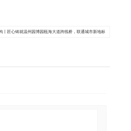
构丨匠心铸就温州园博园瓯海大道跨线桥，联通城市新地标