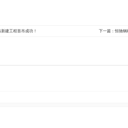
路新建工程首吊成功！
下一篇：
恒驰钢