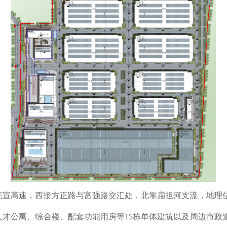
芜宣高速，西接方正路与富强路交汇处，北靠扁担河支流，地理位
、人才公寓、综合楼、配套功能用房等15栋单体建筑以及周边市